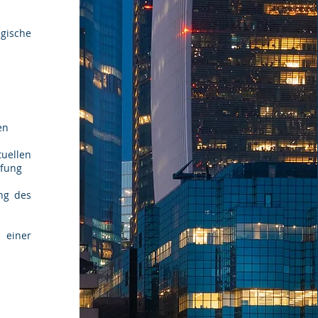
egische
en
uellen
üfung
ng des
 einer