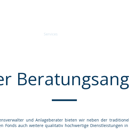
Zenit Asset Management AG
me
Über uns
Services
News
Kontakt
Live Ne
er Beratungsang
About
gensverwalter und Anlageberater bieten wir neben der traditio
en Fonds auch weitere qualitativ hochwertige Dienstleistungen