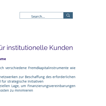
ws / Märkte
Formulare
r institutionelle Kunden
s
ahme
rch verschiedene Fremdkapitalinstrumente wie
etzwerken zur Beschaffung des erforderlichen
für strategische Initiativen
iellen Lage, um Finanzierungsvereinbarungen
osten zu minimieren