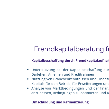
Zenit Asset Management AG
me
Über uns
Services
News
Kontakt
Live Ne
Fremdkapitalberatung fü
Our Feature
Kapitalbeschaffung durch Fremdkapitalaufn
Unterstützung bei der Kapitalbeschaffung du
Darlehen, Anleihen und Kreditrahmen
Nutzung von Branchenkenntnissen und Finanzn
Kapitals für den Betrieb, für Erweiterungen und 
Analyse von Marktbedingungen und der finanz
anzupassen, Bedingungen zu optimieren und K
Umschuldung und Refinanzierung